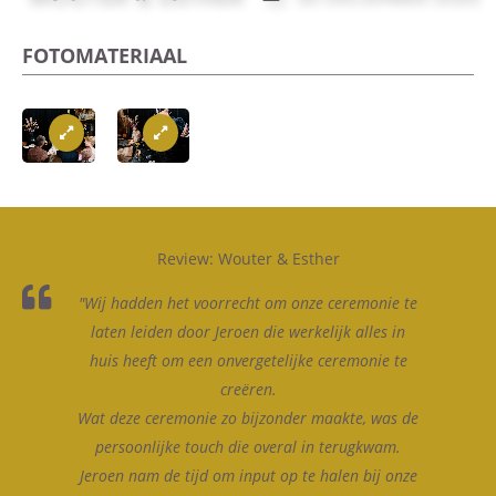
FOTOMATERIAAL
Review: Wouter & Esther
"Wij hadden het voorrecht om onze ceremonie te
laten leiden door Jeroen die werkelijk alles in
huis heeft om een onvergetelijke ceremonie te
creëren.
Wat deze ceremonie zo bijzonder maakte, was de
persoonlijke touch die overal in terugkwam.
Jeroen nam de tijd om input op te halen bij onze