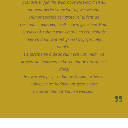
vrienden en familie, waardoor elk woord en elk
moment perfect aansloot bij wie wij zijn.
Humor speelde een grote rol tijdens de
ceremonie; iedereen heeft enorm gelachen! Maar
er was ook ruimte voor emotie en een traantje
hier en daar, wat het geheel nog specialer
maakte.
De ceremonie duurde ruim een uur, maar we
kregen van iedereen te horen dat de tijd voorbij
vloog.
Het was een perfecte balans tussen lachen en
huilen, en we hadden ons geen betere
trouwambtenaar kunnen wensen."