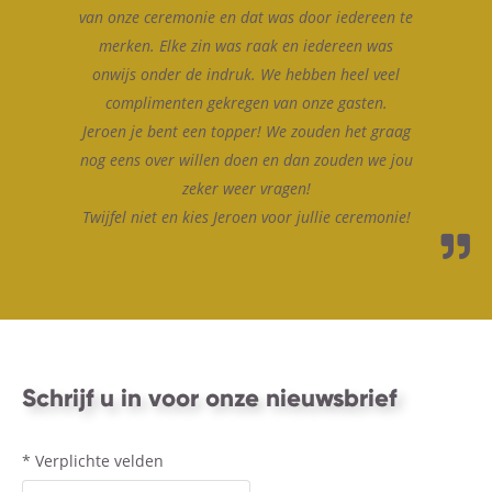
van onze ceremonie en dat was door iedereen te
merken. Elke zin was raak en iedereen was
onwijs onder de indruk. We hebben heel veel
complimenten gekregen van onze gasten.
Jeroen je bent een topper! We zouden het graag
nog eens over willen doen en dan zouden we jou
zeker weer vragen!
Twijfel niet en kies Jeroen voor jullie ceremonie!
Schrijf u in voor onze nieuwsbrief
*
Verplichte velden