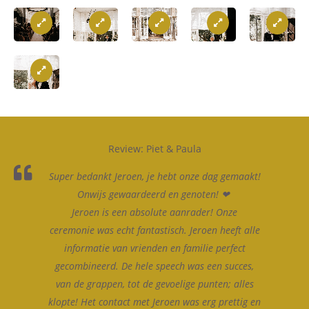
Review: Piet & Paula
Super bedankt Jeroen, je hebt onze dag gemaakt!
Onwijs gewaardeerd en genoten! ❤
Jeroen is een absolute aanrader! Onze
ceremonie was echt fantastisch. Jeroen heeft alle
informatie van vrienden en familie perfect
gecombineerd. De hele speech was een succes,
van de grappen, tot de gevoelige punten; alles
klopte! Het contact met Jeroen was erg prettig en