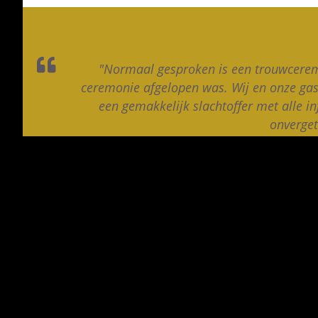
"Normaal gesproken is een trouwceremo
ceremonie afgelopen was. Wij en onze gas
een gemakkelijk slachtoffer met alle 
onverget
Schrijf u in voor onze nieuwsbrief
*
Verplichte velden