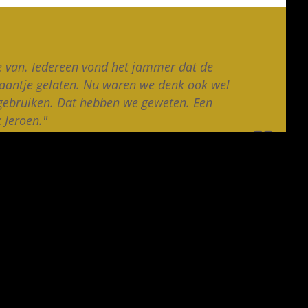
e van. Iedereen vond het jammer dat de
raantje gelaten. Nu waren we denk ook wel
 gebruiken. Dat hebben we geweten. Een
 Jeroen."
Neem contact op
Download het E-book