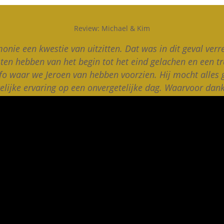
Review: Michael & Kim
nie een kwestie van uitzitten. Dat was in dit geval verr
ten hebben van het begin tot het eind gelachen en een t
info waar we Jeroen van hebben voorzien. Hij mocht alles
elijke ervaring op een onvergetelijke dag. Waarvoor dank