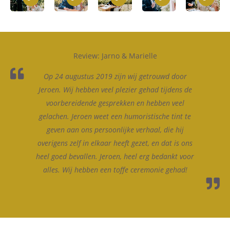
Review: Jarno & Marielle
Op 24 augustus 2019 zijn wij getrouwd door
Jeroen. Wij hebben veel plezier gehad tijdens de
voorbereidende gesprekken en hebben veel
gelachen. Jeroen weet een humoristische tint te
geven aan ons persoonlijke verhaal, die hij
overigens zelf in elkaar heeft gezet, en dat is ons
heel goed bevallen. Jeroen, heel erg bedankt voor
alles. Wij hebben een toffe ceremonie gehad!