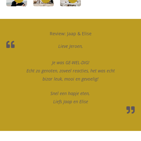
Review: Jaap & Elise
Lieve Jeroen,
Je was GE-WEL-DIG!
Echt zo genoten, zoveel reacties, het was echt
bizar leuk, mooi en gevoelig!
Snel een hapje eten,
Liefs Jaap en Elise